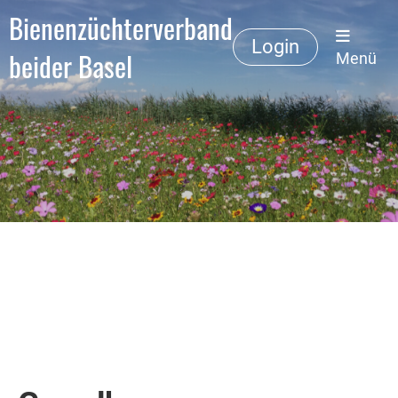
Bienenzüchterverband
Login
beider Basel
Menü