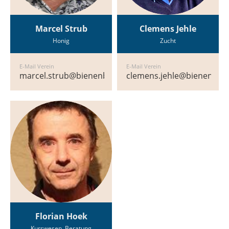
Marcel Strub
Clemens Jehle
Honig
Zucht
E-Mail Verein
E-Mail Verein
marcel.strub@bienenbeiderbasel.ch
clemens.jehle@bienenbeid
Florian Hoek
Kurswesen, Beratung