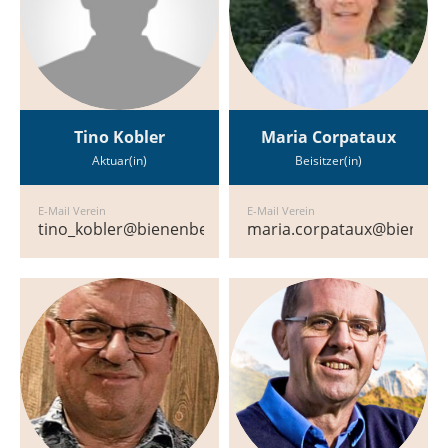
Tino Kobler
Maria Corpataux
Aktuar(in)
Beisitzer(in)
E-Mail Verein
E-Mail Verein
tino_kobler@bienenbeiderbasel.ch
maria.corpataux@bienenb