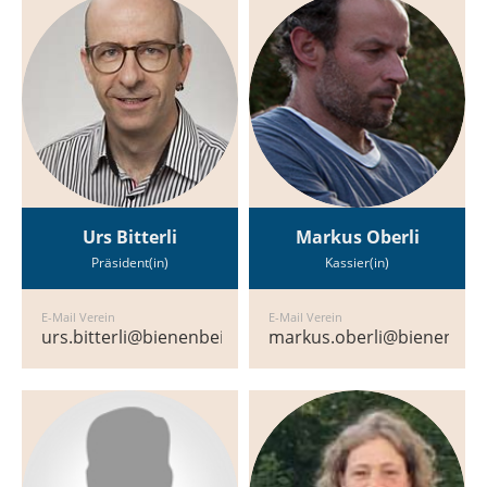
Urs Bitterli
Markus Oberli
Präsident(in)
Kassier(in)
E-Mail Verein
E-Mail Verein
urs.bitterli@bienenbeiderbasel.ch
markus.oberli@bienenbeid